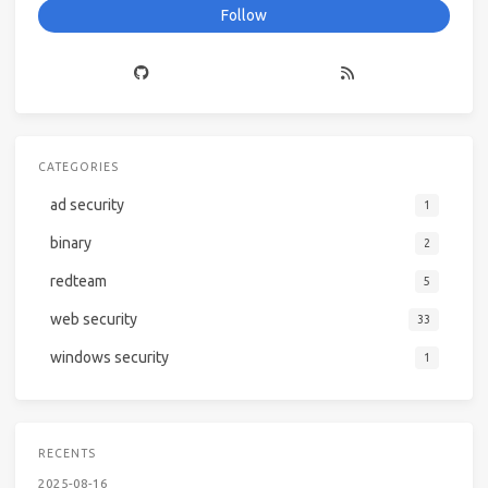
Follow
CATEGORIES
ad security
1
binary
2
redteam
5
web security
33
windows security
1
RECENTS
2025-08-16