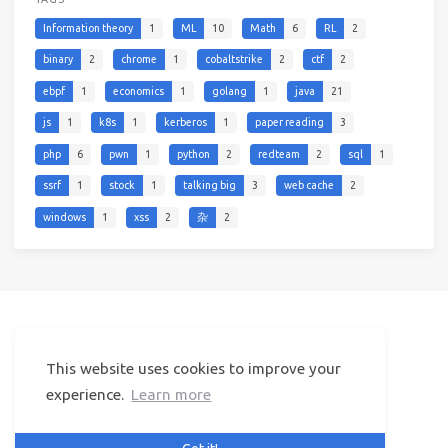
Information theory
1
ML
10
Math
6
RL
2
binary
2
chrome
1
cobaltstrike
2
ctf
2
ebpf
1
economics
1
golang
1
java
21
js
1
k8s
1
kerberos
1
paper reading
3
php
6
pwn
1
python
2
redteam
2
sql
1
ssrf
1
stock
1
talking big
3
web cache
2
windows
1
xss
2
杂
2
This website uses cookies to improve your
© 2025 李三（cl0und）
Powered by
Hexo
&
Icarus
© 2019
experience.
Learn more