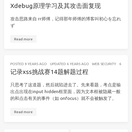
Xdebug原理学习及其攻击面复现
攻击思路来自 rr师傅，记得那年师傅的博客叫初心を忘れ
ず
Read more
POSTED
9 YEARS AGO
UPDATED
6 YEARS AGO
WEB SECURITY
6 MINU
记录xss挑战赛14题解题过程
只思考了这道题，然后就陷进去了。先来看题，考点是输
出点出现在input hidden框里面，因为文本框被隐藏一般
的和点击有关的事件（如 onfocus）就不会被触发了。
Read more