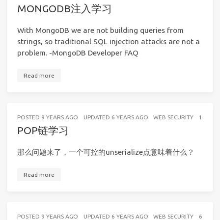
MONGODB注入学习
With MongoDB we are not building queries from
strings, so traditional SQL injection attacks are not a
problem. -MongoDB Developer FAQ
Read more
POSTED
9 YEARS AGO
UPDATED
6 YEARS AGO
WEB SECURITY
10 MIN
POP链学习
那么问题来了，一个可控的unserialize点意味着什么？
Read more
POSTED
9 YEARS AGO
UPDATED
6 YEARS AGO
WEB SECURITY
6 MINU