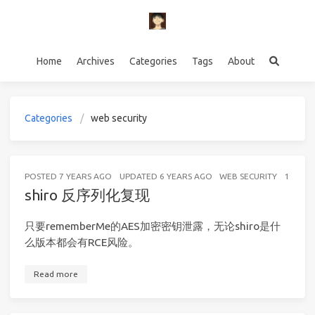
Home
Archives
Categories
Tags
About
Categories
web security
POSTED
7 YEARS AGO
UPDATED
6 YEARS AGO
WEB SECURITY
19 MIN
shiro 反序列化复现
只要rememberMe的AES加密密钥泄露，无论shiro是什
么版本都会有RCE风险。
Read more