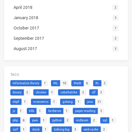
April 2018
2
January 2018
3
October 2017
1
September 2017
2
August 2017
3
TAGS
Information theory
1
ML
10
Math
6
RL
2
binary
2
chrome
1
cobaltstrike
2
ctf
2
ebpf
1
economics
1
golang
1
java
21
js
1
k8s
1
kerberos
1
paper reading
3
php
6
pwn
1
python
2
redteam
2
sql
1
ssrf
1
stock
1
talking big
3
web cache
2