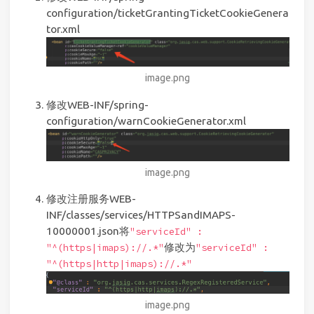
configuration/ticketGrantingTicketCookieGenera
tor.xml
image.png
修改WEB-INF/spring-
configuration/warnCookieGenerator.xml
image.png
修改注册服务WEB-
INF/classes/services/HTTPSandIMAPS-
10000001.json将
"serviceId" :
修改为
"^(https|imaps)://.*"
"serviceId" :
"^(https|http|imaps)://.*"
image.png