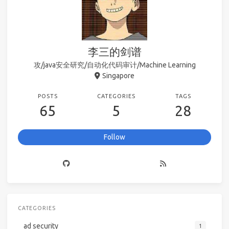
李三的剑谱
攻/java安全研究/自动化代码审计/Machine Learning
Singapore
POSTS
CATEGORIES
TAGS
65
5
28
Follow
CATEGORIES
ad security
1