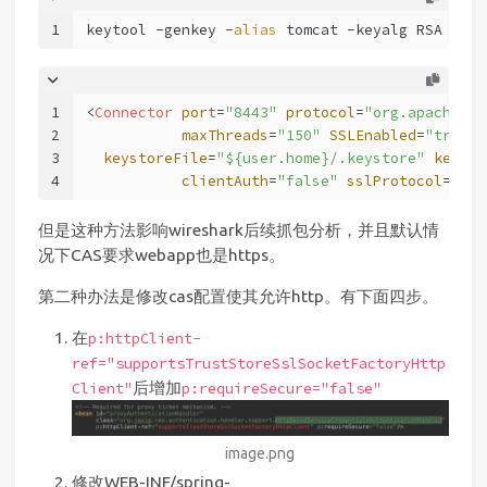
1
keytool -genkey -
alias
 tomcat -keyalg RSA -key
1
<
Connector
port
=
"8443"
protocol
=
"org.apache.co
2
maxThreads
=
"150"
SSLEnabled
=
"true"
3
keystoreFile
=
"${user.home}/.keystore"
keysto
4
clientAuth
=
"false"
sslProtocol
=
"TLS
但是这种方法影响wireshark后续抓包分析，并且默认情
况下CAS要求webapp也是https。
第二种办法是修改cas配置使其允许http。有下面四步。
在
p:httpClient-
ref="supportsTrustStoreSslSocketFactoryHttp
后增加
Client"
p:requireSecure="false"
image.png
修改WEB-INF/spring-