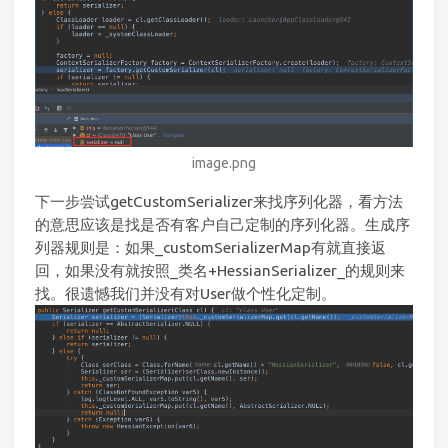
image.png
下一步尝试getCustomSerializer来找序列化器，看方法
的意思应该是找是否有客户自己定制的序列化器。生成序
列器规则是：如果_customSerializerMap有就直接返
回，如果没有就按照_类名+HessianSerializer_的规则来
找。很遗憾我们并没有对User做个性化定制。