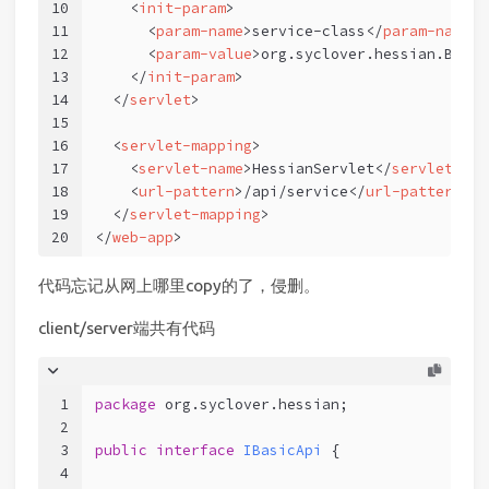
10
<
init-param
>
11
<
param-name
>
service-class
</
param-name
>
12
<
param-value
>
org.syclover.hessian.Basic
13
</
init-param
>
14
</
servlet
>
15
16
<
servlet-mapping
>
17
<
servlet-name
>
HessianServlet
</
servlet-nam
18
<
url-pattern
>
/api/service
</
url-pattern
>
19
</
servlet-mapping
>
20
</
web-app
>
代码忘记从网上哪里copy的了，侵删。
client/server端共有代码
1
package
 org.syclover.hessian;
2
3
public
interface
IBasicApi
 {
4