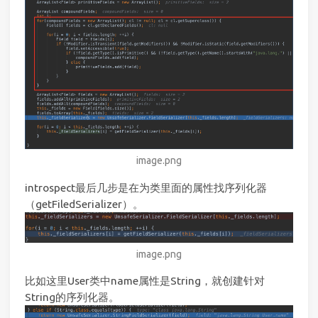
image.png
introspect最后几步是在为类里面的属性找序列化器
（getFiledSerializer）。
image.png
比如这里User类中name属性是String，就创建针对
String的序列化器。