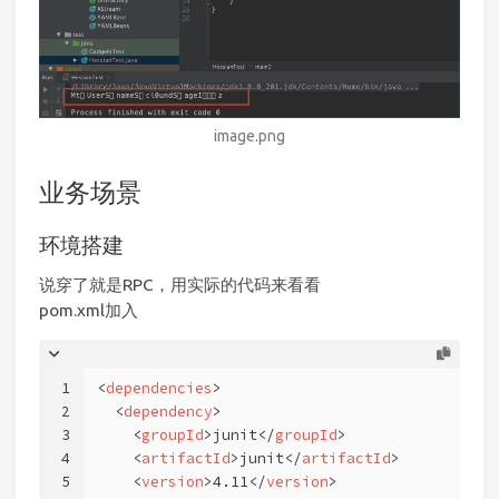
image.png
业务场景
环境搭建
说穿了就是RPC，用实际的代码来看看
pom.xml加入
1
<
dependencies
>
2
<
dependency
>
3
<
groupId
>
junit
</
groupId
>
4
<
artifactId
>
junit
</
artifactId
>
5
<
version
>
4.11
</
version
>