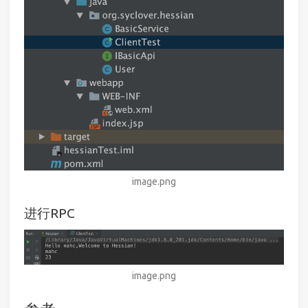
image.png
进行RPC
image.png