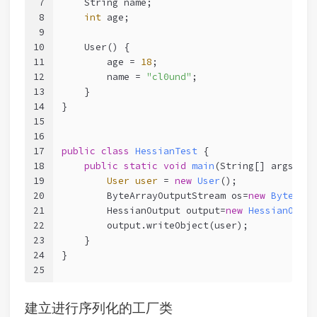
7
    String name;
8
int
 age;
9
10
    User() {
11
        age = 
18
;
12
        name = 
"cl0und"
;
13
    }
14
}
15
16
17
public
class
HessianTest
 {
18
public
static
void
main
(String[] args)
th
19
User
user
=
new
User
();
20
        ByteArrayOutputStream os=
new
ByteArra
21
        HessianOutput output=
new
HessianOutpu
22
        output.writeObject(user);
23
    }
24
}
25
建立进行序列化的工厂类