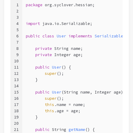
1
package
 org.syclover.hessian;
2
3
4
import
 java.io.Serializable;
5
6
public
class
User
implements
Serializable
 {
7
8
private
 String name;
9
private
 Integer age;
10
11
public
User
()
 {
12
super
();
13
    }
14
15
public
User
(String name, Integer age)
 {
16
super
();
17
this
.name = name;
18
this
.age = age;
19
    }
20
21
public
 String 
getName
()
 {