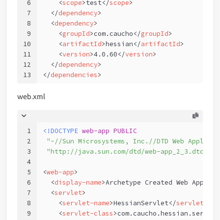
6
<
scope
>
test
</
scope
>
7
</
dependency
>
8
<
dependency
>
9
<
groupId
>
com.caucho
</
groupId
>
10
<
artifactId
>
hessian
</
artifactId
>
11
<
version
>
4.0.60
</
version
>
12
</
dependency
>
13
</
dependencies
>
web.xml
1
<!DOCTYPE 
web-app
PUBLIC
2
"-//Sun Microsystems, Inc.//DTD Web Applicat
3
"http://java.sun.com/dtd/web-app_2_3.dtd"
 >
4
5
<
web-app
>
6
<
display-name
>
Archetype Created Web Applica
7
<
servlet
>
8
<
servlet-name
>
HessianServlet
</
servlet-nam
9
<
servlet-class
>
com.caucho.hessian.server.