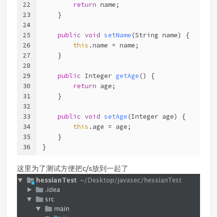
22
return
 name;
23
    }
24
25
public
void
setName
(String name)
 {
26
this
.name = name;
27
    }
28
29
public
 Integer 
getAge
()
 {
30
return
 age;
31
    }
32
33
public
void
setAge
(Integer age)
 {
34
this
.age = age;
35
    }
36
}
这里为了测试方便把c/s放到一起了