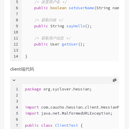
5
/* 设置用户名 */
6
public
boolean
setUserName
(String name)
;
7
8
/* 获取问候 */
9
public
 String 
sayHello
()
;
10
11
/* 获取用户信息 */
12
public
 User 
getUser
()
;
13
14
}
client端代码
1
package
 org.syclover.hessian;
2
3
4
import
 com.caucho.hessian.client.HessianProxy
5
import
 java.net.MalformedURLException;
6
7
public
class
ClientTest
 {