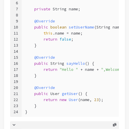
6
7
private
 String name;
8
9
@Override
10
public
boolean
setUserName
(String name)
 {
11
this
.name = name;
12
return
false
;
13
    }
14
15
@Override
16
public
 String 
sayHello
()
 {
17
return
"Hello "
 + name + 
",Welcome to
18
    }
19
20
@Override
21
public
 User 
getUser
()
 {
22
return
new
User
(name, 
23
);
23
    }
24
}